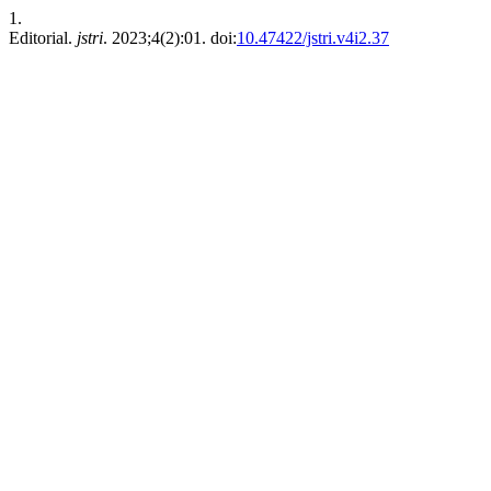
1.
Editorial.
jstri
. 2023;4(2):01. doi:
10.47422/jstri.v4i2.37